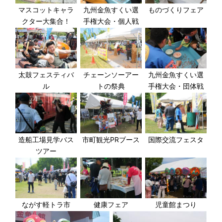
マスコットキャラ
九州金魚すくい選
ものづくりフェア
クター大集合！
手権大会・個人戦
太鼓フェスティバ
チェーンソーアー
九州金魚すくい選
ル
トの祭典
手権大会・団体戦
造船工場見学バス
市町観光PRブース
国際交流フェスタ
ツアー
ながす軽トラ市
健康フェア
児童館まつり