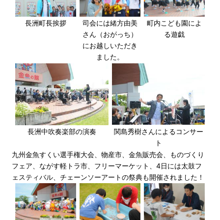
長洲町長挨拶
司会には緒方由美
町内こども園によ
さん（おがっち）
る遊戯
にお越しいただき
ました。
長洲中吹奏楽部の演奏
関島秀樹さんによるコンサー
ト
九州金魚すくい選手権大会、物産市、金魚販売会、ものづくり
フェア、ながす軽トラ市、フリーマーケット、4日には太鼓フ
ェスティバル、チェーンソーアートの祭典も開催されました！