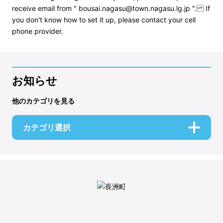
receive email from " bousai.nagasu@town.nagasu.lg.jp ". If
you don't know how to set it up, please contact your cell
phone provider.
お知らせ
他のカテゴリを見る
カテゴリ選択