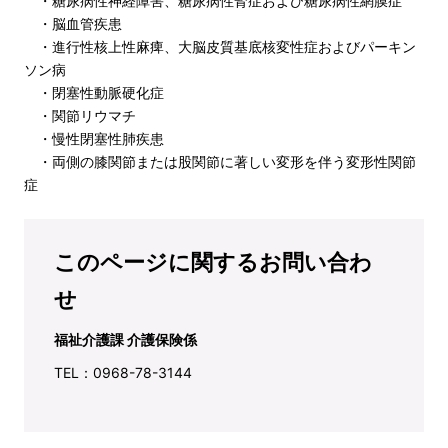
・糖尿病性神経障害、糖尿病性腎症および糖尿病性網膜症
・脳血管疾患
・進行性核上性麻痺、大脳皮質基底核変性症およびパーキン
ソン病
・閉塞性動脈硬化症
・関節リウマチ
・慢性閉塞性肺疾患
・両側の膝関節または股関節に著しい変形を伴う変形性関節
症
このページに関するお問い合わ
せ
福祉介護課 介護保険係
TEL：0968-78-3144