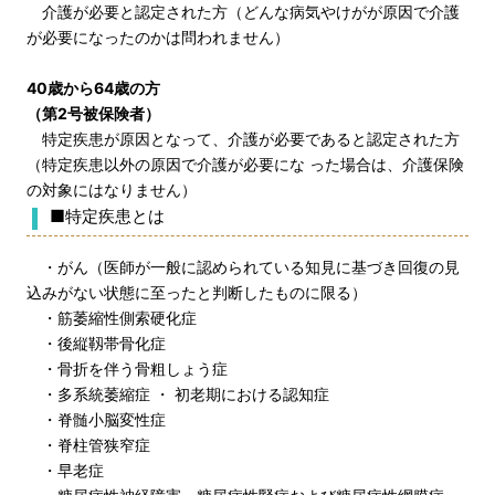
介護が必要と認定された方（どんな病気やけがが原因で介護
が必要になったのかは問われません）
40歳から64歳の方
（第2号被保険者）
特定疾患が原因となって、介護が必要であると認定された方
（特定疾患以外の原因で介護が必要にな った場合は、介護保険
の対象にはなりません）
■特定疾患とは
・がん（医師が一般に認められている知見に基づき回復の見
込みがない状態に至ったと判断したものに限る）
・筋萎縮性側索硬化症
・後縦靱帯骨化症
・骨折を伴う骨粗しょう症
・多系統萎縮症 ・ 初老期における認知症
・脊髄小脳変性症
・脊柱管狭窄症
・早老症