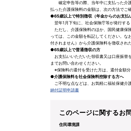
確定申告等の際、当年中に支払った介護保
払った介護保険料の金額は、次の方法でご
●65歳以上で特別徴収（年金からのお支払
翌年1月下旬に、社会保険庁等が発行する
ただし、介護保険料のほか、国民健康保険
っては、この金額を転記してください。な
付されません）から介護保険料を徴収され
●65歳以上で普通徴収の方
お支払いいただいた領収書又は口座振替を
までお問い合わせください。
※保険料の還付を受けた方は、還付金額分
●介護保険料を社会保険料控除する方へ
ご不明な点などは、お気軽に福祉保健介護
納付証明申請書
このページに関するお
住民環境課