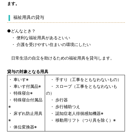
ます。
福祉用具の貸与
●どんなとき？
・ 便利な福祉用具があるといい
・ 介護を受けやすい住まいの環境にしたい
日常生活の自立を助けるための福祉用具を貸与します。
貸与の対象となる用具
・ 車いす※
・ 手すり（工事をともなわないもの）
・ 車いす付属品※
・ スロープ（工事をともなわないも
・ 特殊寝台※
の）
・ 特殊寝台付属品
・ 歩行器
※
・ 歩行補助つえ
・ 床ずれ防止用具
・ 認知症老人徘徊感知機器※
※
・ 移動用リフト（つり具を除く）※
・ 体位変換器※