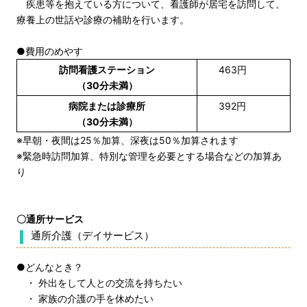
疾患等を抱えている方について、看護師が居宅を訪問して、
療養上の世話や診療の補助を行います。
●費用のめやす
訪問看護ステーション
463円
（30分未満）
病院または診療所
392円
（30分未満）
※早朝・夜間は25％加算、深夜は50％加算されます
※緊急時訪問加算、特別な管理を必要とする場合などの加算あ
り
〇通所サービス
通所介護（デイサービス）
●どんなとき？
・ 外出をして人との交流を持ちたい
・ 家族の介護の手を休めたい