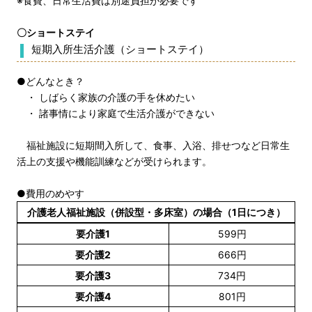
※食費、日常生活費は別途負担が必要です
〇ショートステイ
短期入所生活介護（ショートステイ）
●どんなとき？
・ しばらく家族の介護の手を休めたい
・ 諸事情により家庭で生活介護ができない
福祉施設に短期間入所して、食事、入浴、排せつなど日常生
活上の支援や機能訓練などが受けられます。
●費用のめやす
介護老人福祉施設（併設型・多床室）の場合（1日につき）
要介護1
599円
要介護2
666円
要介護3
734円
要介護4
801円