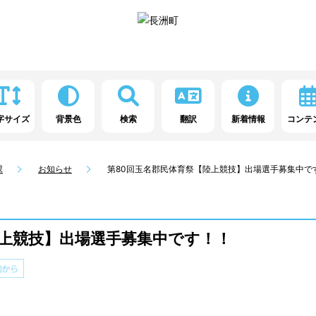
字サイズ
背景色
検索
翻訳
新着情報
コンテ
課
お知らせ
第80回玉名郡民体育祭【陸上競技】出場選手募集中で
陸上競技】出場選手募集中です！！