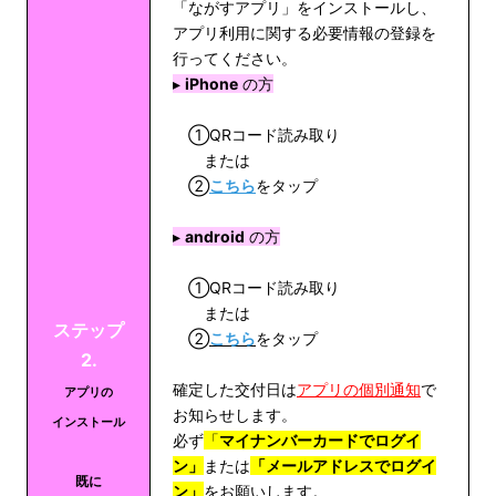
「ながすアプリ」をインストールし、
アプリ利用に関する必要情報の登録を
行ってください。
▸
iPhone
の方
①QRコード読み取り
または
②
こちら
をタップ
▸
android
の方
①QRコード読み取り
または
ステップ
②
こちら
をタップ
2.
確定した交付日は
アプリの個別通知
で
アプリの
お知らせします。
インストール
必ず
「
マイナンバーカードでログイ
ン」
または
「メールアドレスでログイ
既に
ン」
をお願いします。