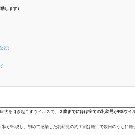
移動します）
など）
て
器症状を引き起こすウイルスで、
２歳までにほぼ全ての乳幼児がRSウイ
症状が出現し、初めて感染した乳幼児の約７割は軽症で数日のうちに軽