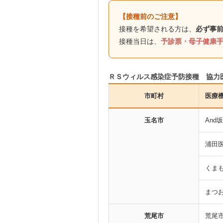
【接種前のご注意】
接種を希望される方は、
必ず事
接種当日は、
予診票・母子健康
ＲＳウィルス感染症予防接種 協力
市町村
医療
玉名市
And
浦田
くま
まつ
荒尾市
荒尾