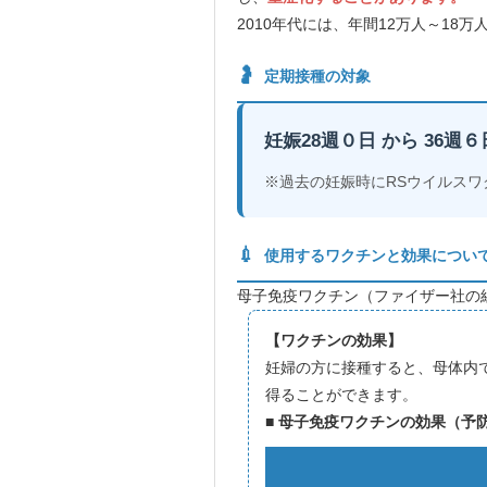
2010年代には、年間12万人～1
🤰
定期接種の対象
妊娠28週０日 から 36週
※過去の妊娠時にRSウイルス
💉
使用するワクチンと効果につい
母子免疫ワクチン（ファイザー社の
【ワクチンの効果】
妊婦の方に接種すると、母体内
得ることができます。
■ 母子免疫ワクチンの効果（予