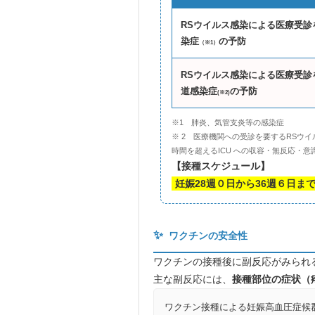
RSウイルス感染による医療受診
染症
の予防
（※1）
RSウイルス感染による医療受診
道感染症
の予防
(※2)
※1 肺炎、気管支炎等の感染症
※ 2 医療機関への受診を要するRSウ
時間を超えるICU への収容・無反応・
【接種スケジュール】
妊娠28週０日から36週６日ま
✨
ワクチンの安全性
ワクチンの接種後に副反応がみられ
主な副反応には、
接種部位の症状（
ワクチン接種による妊娠高血圧症候