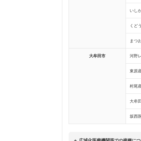
いし
くど
まつ
大牟田市
河野
東原
村尾
大牟
坂西
🔸
広域化医療機関等での接種につ