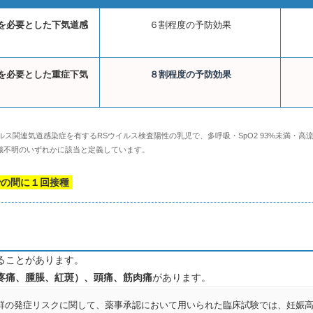
を必要とした下気道感
６割程度の予防効果
を必要とした重症下気
８割程度の予防効果
イルス関連気道感染症を有するRSウイルス検査陽性の乳児で、多呼吸・SpO2 93%未満・
意識不明のいずれかに該当と定義しています。
での間に１回接種
ることがあります。
疼痛、腫脹、紅斑）、頭痛、筋肉痛
があります。
群の発症リスクに関して、薬事承認において用いられた臨床試験では、妊娠