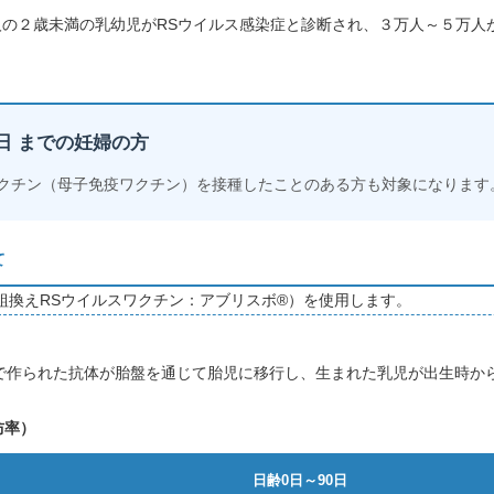
8万人の２歳未満の乳幼児がRSウイルス感染症と診断され、３万人～５万
６日 までの妊婦の方
ワクチン（母子免疫ワクチン）を接種したことのある方も対象になります
て
組換えRSウイルスワクチン：アブリスボ®）を使用します。
で作られた抗体が胎盤を通じて胎児に移行し、生まれた乳児が出生時から
防率）
日齢0日～90日