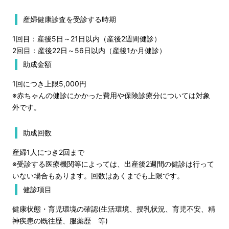
産婦健康診査を受診する時期
1回目：産後5日～21日以内（産後2週間健診）
2回目：産後22日～56日以内（産後1か月健診）
助成金額
1回につき上限5,000円
※赤ちゃんの健診にかかった費用や保険診療分については対象
外です。
助成回数
産婦1人につき2回まで
※受診する医療機関等によっては、出産後2週間の健診は行って
いない場合もあります。回数はあくまでも上限です。
健診項目
健康状態・育児環境の確認(生活環境、授乳状況、育児不安、精
神疾患の既往歴、服薬歴 等)