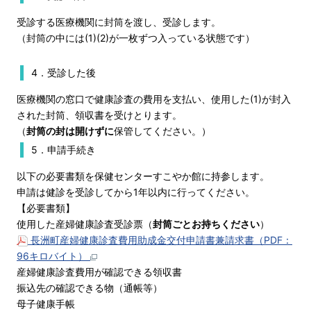
受診する医療機関に封筒を渡し、受診します。
（封筒の中には(1)(2)が一枚ずつ入っている状態です）
4．受診した後
医療機関の窓口で健康診査の費用を支払い、使用した(1)が封入
された封筒、領収書を受けとります。
（
封筒の封は開けずに
保管してください。）
5．申請手続き
以下の必要書類を保健センターすこやか館に持参します。
申請は健診を受診してから1年以内に行ってください。
【必要書類】
使用した産婦健康診査受診票（
封筒ごとお持ちください
）
長洲町産婦健康診査費用助成金交付申請書兼請求書（PDF：
96キロバイト）
産婦健康診査費用が確認できる領収書
振込先の確認できる物（通帳等）
母子健康手帳