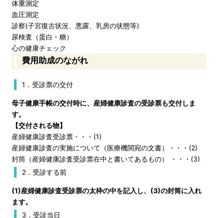
体重測定
血圧測定
診察(子宮復古状況、悪露、乳房の状態等)
尿検査（蛋白・糖）
心の健康チェック
費用助成のながれ
1．受診票の交付
母子健康手帳の交付時に、産婦健康診査の受診票も交付しま
す。
【交付される物】
産婦健康診査受診票・・・(1)
産婦健康診査の実施について（医療機関宛の文書）・・・(2)
封筒（産婦健康診査受診票在中と書いてあるもの） ・・・(3)
2．受診する前
(1)産婦健康診査受診票の
太枠の中
を記入し、(3)の封筒に入れ
ます。
3．受診当日