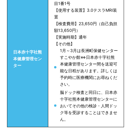
目1番1号
【使用する装置】3.0テスラMRI装
置
【検査費用】23,650円（自己負担
額13,650円）
【実施時期】通年
【その他】
1月～3月は長洲町保健センター
日本赤十字社熊
すこやか館⇔日本赤十字社熊
本健康管理セン
本健康管理センター間を送迎可
ター
能な日程があります。詳しくは
予約時に医療機関にお尋ねくだ
さい。
脳ドック検査と同日に、日本赤
十字社熊本健康管理センターに
おいてその他の検診・人間ドッ
ク等を受診することはできませ
ん。