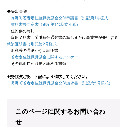
◆提出書類
・
長洲町若者定住就職奨励金交付申請書（別記第1号様式）
・
誓約書兼同意書（別記第1号様式別紙）
・住民票の写し
・雇用契約書、労働条件通知書の写しまたは事業主が発行する
就業証明書（別記第2号様式）
・町税等の滞納がない証明書
・
若者定住就職奨励金に関するアンケート
・その他町長が必要と認める書類
※交付決定後、下記により請求してください。
・
長洲町若者定住就職奨励金交付請求書（別記第5号様式）
このページに関するお問い合わ
せ