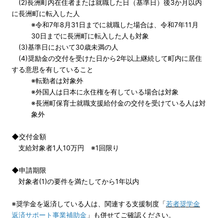
(2)長洲町内在住者または就職した日（基準日）後3か月以内
に長洲町に転入した人
※令和7年8月31日までに就職した場合は、令和7年11月
30日までに長洲町に転入した人も対象
(3)基準日において30歳未満の人
(4)奨励金の交付を受けた日から2年以上継続して町内に居住
する意思を有していること
※転勤者は対象外
※外国人は日本に永住権を有している場合は対象
※長洲町保育士就職支援給付金の交付を受けている人は対
象外
◆交付金額
支給対象者1人10万円 ※1回限り
◆申請期限
対象者(1)の要件を満たしてから1年以内
※奨学金を返済している人は、関連する支援制度「
若者奨学金
返済サポート事業補助金
」も併せてご確認ください。