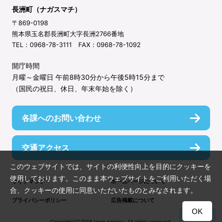
長洲町（ナガスマチ）
〒869-0198
熊本県玉名郡長洲町大字長洲2766番地
TEL：0968-78-3111 FAX：0968-78-1092
開庁時間
月曜～金曜日 午前8時30分から午後5時15分まで
（国民の祝日、休日、年末年始を除く）
各課へのお問い合わせ
交通アクセス
このウェブサイトでは、サイトの利便性向上を目的にクッキーを
使用しております。このまま本ウェブサイトをご利用いただく場
サイトマップ
ホームページについて
合、クッキーの使用に同意いただいたものとみなされます。
プライバシーポリシー
広告掲載について
OK
TOP
Copyright(C)2018 town nagasu. All rights reserved.