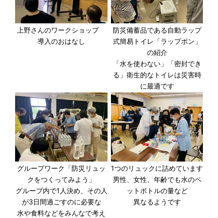
上野さんのワークショップ
防災備蓄品である自動ラップ
導入のおはなし
式簡易トイレ「ラップポン」
の紹介
「水を使わない」「密封でき
る」衛生的なトイレは災害時
に最適です
グループワーク「防災リュッ
1つのリュックに詰めています
クをつくってみよう」
男性、女性、年齢でも水のペ
グループ内で1人決め、その人
ットボトルの量など
が3日間過ごすのに必要な
異なるようです
水や食料などをみんなで考え