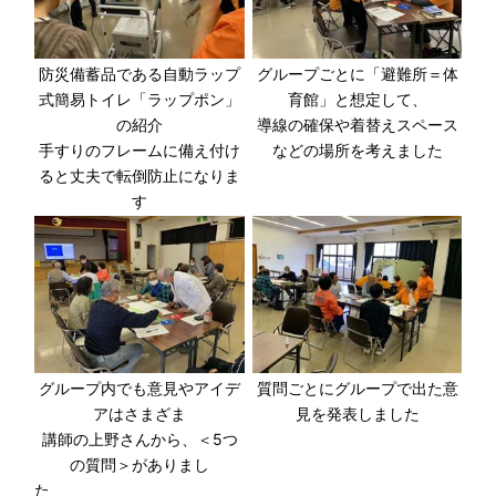
防災備蓄品である自動ラップ
グループごとに「避難所＝体
式簡易トイレ「ラップポン」
育館」と想定して、
の紹介
導線の確保や着替えスペース
手すりのフレームに備え付け
などの場所を考えました
ると丈夫で転倒防止になりま
す
グループ内でも意見やアイデ
質問ごとにグループで出た意
アはさまざま
見を発表しました
講師の上野さんから、＜5つ
の質問＞がありまし