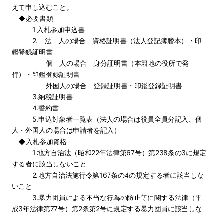
えて申し込むこと。
◆必要書類
1.入札参加申込書
2. 法 人の場合 資格証明書（法人登記簿謄本）・印
鑑登録証明書
個 人の場合 身分証明書（本籍地の役所で発
行）・印鑑登録証明書
外国人の場合 登録証明書・印鑑登録証明書
3.納税証明書
4.誓約書
5.申込対象者一覧表（法人の場合は役員全員分記入、個
人・外国人の場合は申請者を記入）
◆入札参加資格
1.地方自治法（昭和22年法律第67号）第238条の3に規定
する者に該当しないこと
2.地方自治法施行令第167条の4の規定する者に該当しな
いこと
3.暴力団員による不当な行為の防止等に関する法律（平
成3年法律第77号）第2条第2号に規定する暴力団員に該当しな