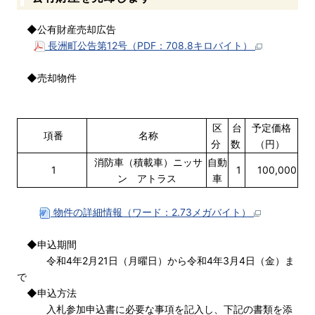
◆公有財産売却広告
長洲町公告第12号（PDF：708.8キロバイト）
◆売却物件
区
台
予定価格
項番
名称
分
数
（円）
消防車（積載車）ニッサ
自動
1
1
100,000
ン アトラス
車
物件の詳細情報（ワード：2.73メガバイト）
◆申込期間
令和4年2月21日（月曜日）から令和4年3月4日（金）ま
で
◆申込方法
入札参加申込書に必要な事項を記入し、下記の書類を添