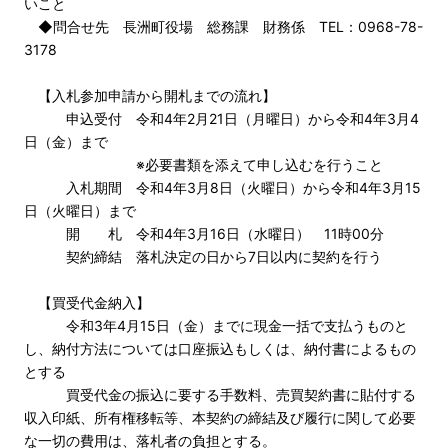
いこと
◆問合せ先 長洲町役場 総務課 財務係 TEL：0968-78-
3178
【入札参加申請から開札までの流れ】
申込受付 令和4年2月21日（月曜日）から令和4年3月4
日（金）まで
※必要書類を添えて申し込むを行うこと
入札期間 令和4年3月8日（火曜日）から令和4年3月15
日（火曜日）まで
開 札 令和4年3月16日（水曜日） 11時00分
契約締結 落札決定の日から7日以内に契約を行う
【買受代金納入】
令和3年4月15日（金）までに現金一括で支払うものと
し、納付方法については口座振込もしくは、納付書によるもの
とする
買受代金の振込に要する手数料、売買契約書に貼付する
収入印紙、所有権移転等、本契約の締結及び履行に関して必要
な一切の費用は、落札者の負担とする。