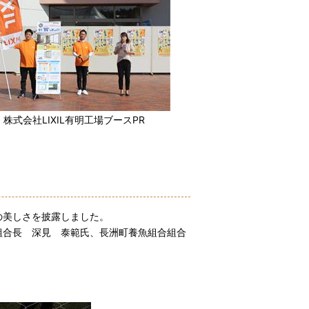
株式会社LIXIL有明工場ブースPR
の美しさを披露しました。
組合長 深見 泰範氏、長洲町養魚組合組合