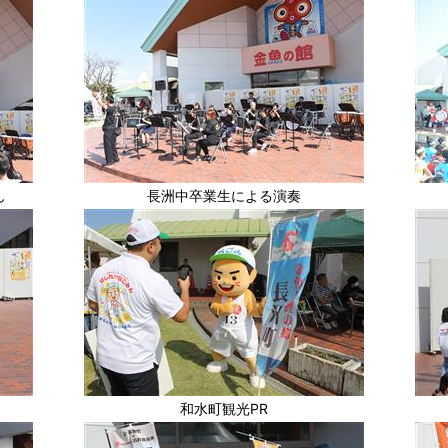
ん
長洲中卒業生による演奏
和水町観光PR