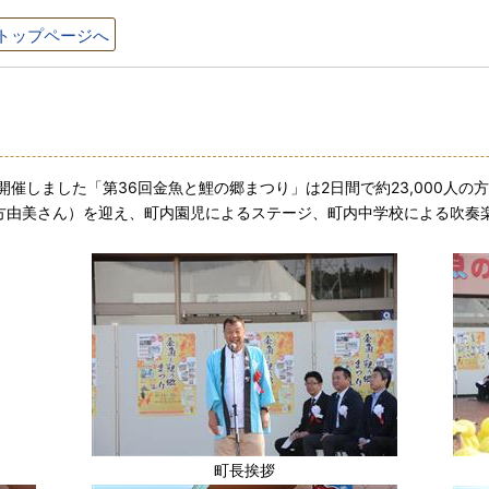
トップページへ
開催しました「第36回金魚と鯉の郷まつり」は2日間で約23,000人の
方由美さん）を迎え、町内園児によるステージ、町内中学校による吹奏楽
町長挨拶