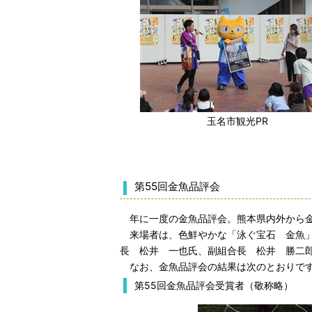
玉名市観光PR
第55回金魚品評会
年に一度の金魚品評会。熊本県内外から金魚
来場者は、色鮮やかな「泳ぐ宝石 金魚」
長 松井 一也氏、副組合長 松井 勝二
なお、金魚品評会の結果は次のとおりで
第55回金魚品評会受賞者（敬称略）