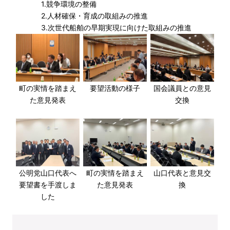
1.競争環境の整備
2.人材確保・育成の取組みの推進
3.次世代船舶の早期実現に向けた取組みの推進
町の実情を踏まえ
要望活動の様子
国会議員との意見
た意見発表
交換
公明党山口代表へ
町の実情を踏まえ
山口代表と意見交
要望書を手渡しま
た意見発表
換
した