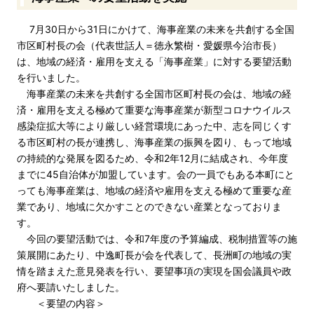
7月30日から31日にかけて、海事産業の未来を共創する全国
市区町村長の会（代表世話人＝徳永繁樹・愛媛県今治市長）
は、地域の経済・雇用を支える「海事産業」に対する要望活動
を行いました。
海事産業の未来を共創する全国市区町村長の会は、地域の経
済・雇用を支える極めて重要な海事産業が新型コロナウイルス
感染症拡大等により厳しい経営環境にあった中、志を同じくす
る市区町村の長が連携し、海事産業の振興を図り、もって地域
の持続的な発展を図るため、令和2年12月に結成され、今年度
までに45自治体が加盟しています。会の一員でもある本町にと
っても海事産業は、地域の経済や雇用を支える極めて重要な産
業であり、地域に欠かすことのできない産業となっておりま
す。
今回の要望活動では、令和7年度の予算編成、税制措置等の施
策展開にあたり、中逸町長が会を代表して、長洲町の地域の実
情を踏まえた意見発表を行い、要望事項の実現を国会議員や政
府へ要請いたしました。
＜要望の内容＞