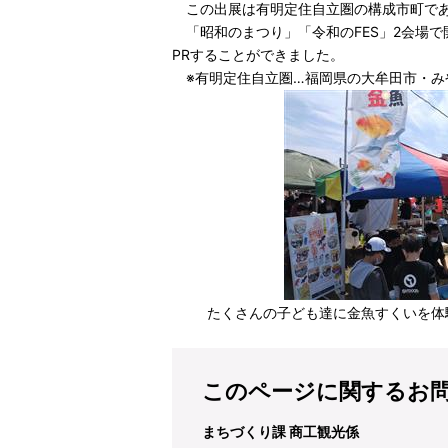
この出展は有明定住自立圏の構成市町であ
「昭和のまつり」「令和のFES」2会場
PRすることができました。
※有明定住自立圏…福岡県の大牟田市・み
たくさんの子ども達に金魚すくいを体
このページに関するお
まちづくり課 商工観光係