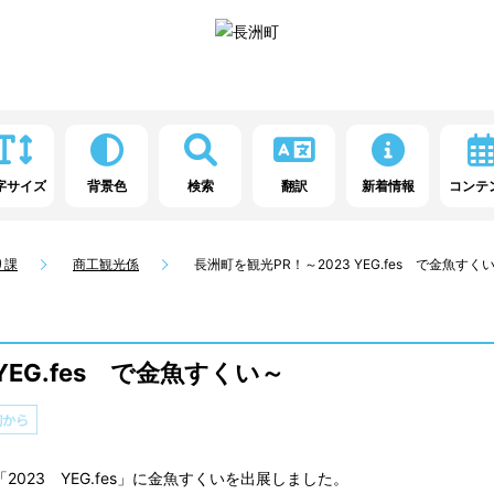
字サイズ
背景色
検索
翻訳
新着情報
コンテ
り課
商工観光係
長洲町を観光PR！～2023 YEG.fes で金魚すく
YEG.fes で金魚すくい～
023 YEG.fes」に金魚すくいを出展しました。