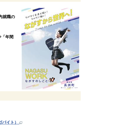
内就職の
や「年間
メガバイト）