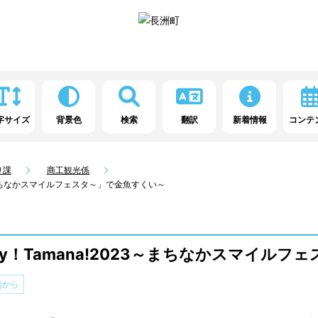
字サイズ
背景色
検索
翻訳
新着情報
コンテ
り課
商工観光係
3～まちなかスマイルフェスタ～」で金魚すくい～
oy！Tamana!2023～まちなかスマイル