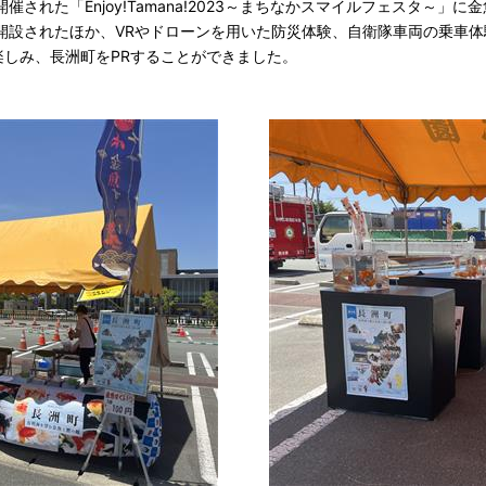
れた「Enjoy!Tamana!2023～まちなかスマイルフェスタ～」
開設されたほか、VRやドローンを用いた防災体験、自衛隊車両の乗車体
しみ、長洲町をPRすることができました。