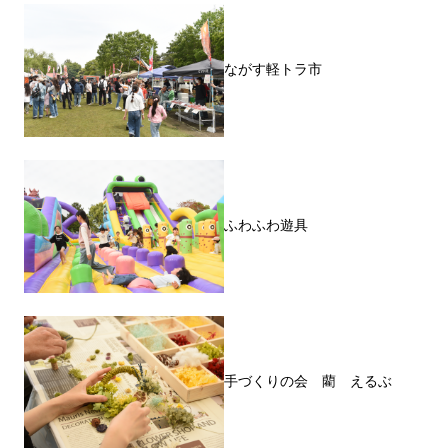
ながす軽トラ市
ふわふわ遊具
手づくりの会 藺 えるぶ