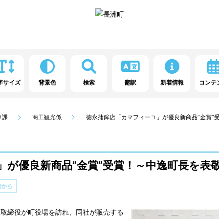
字サイズ
背景色
検索
翻訳
新着情報
コンテ
り課
商工観光係
徳永蒲鉾店「カマフィーユ」が優良新商品”金賞”
」が優良新商品”金賞”受賞！～中逸町長を表
明取締役が町役場を訪れ、同社が販売する