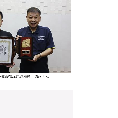
た徳永蒲鉾店取締役 徳永さん