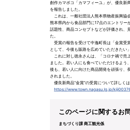
創作カマボコ「カマフィーユ」が、優良新
を報告しました。
これは、一般社団法人熊本県物産振興協会
熊本県内から食品部門に17点のエントリー
話題性、商品コンセプトなどが評価され、
た。
受賞の報告を受けて中逸町長は「金賞受賞
として、今後も販路を広めていただきたい
これに対し徳永さんは、「コロナ禍で売上
ました。若い人にも食べていただけるよう
後も、若い人に向けた商品開発を頑張り、長
されました。
優良新商品”金賞”の受賞について詳しくは
https://www.town.nagasu.lg.jp/kiji0037
このページに関するお
まちづくり課 商工観光係