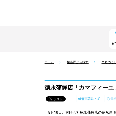
文
ホーム
担当課から探す
まちづく
徳永蒲鉾店「カマフィーユ
8月16日、有限会社徳永蒲鉾店の徳永昌