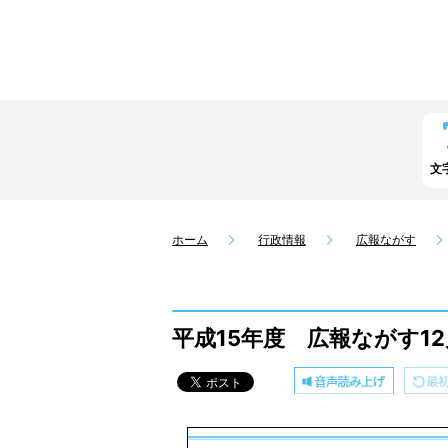
文
ホーム
行政情報
広報ながす
平成15年度 広報ながす12