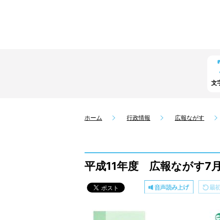
文
ホーム
行政情報
広報ながす
平成11年度 広報ながす7月