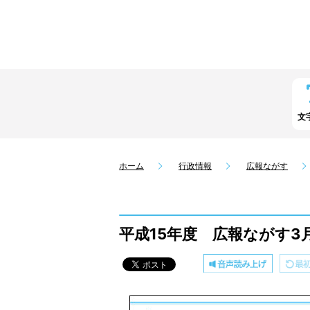
文
ホーム
行政情報
広報ながす
平成15年度 広報ながす3