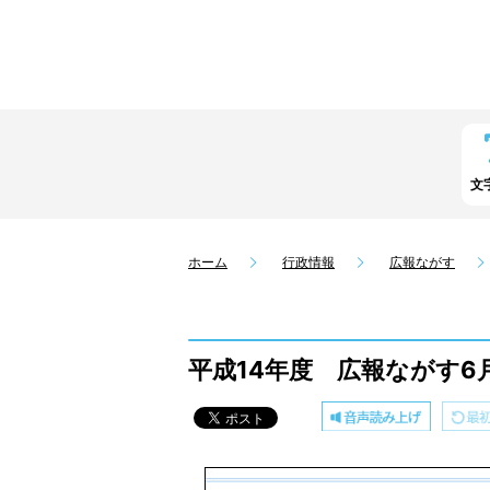
文
ホーム
行政情報
広報ながす
平成14年度 広報ながす6