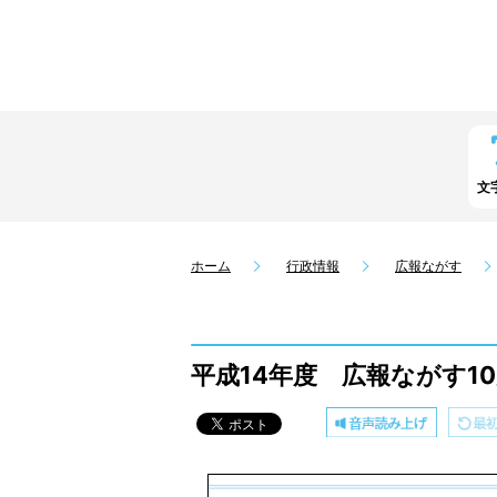
文
ホーム
行政情報
広報ながす
平成14年度 広報ながす10